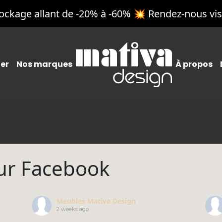
ockage allant de -20% à -60% 💥 Rendez-nous vis
ier
Nos marques
À propos
napés
aises & tabourets
essoirs & Rangement
uteuils et relax
ubles TV
sur Facebook
bles
bles basses
essing & Rangement
Meubles Mativa Design
2 weeks ago
erie