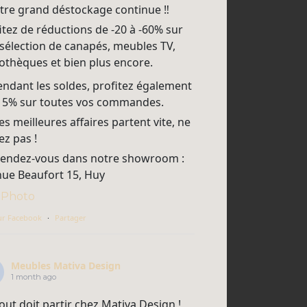
tre grand déstockage continue ‼
itez de réductions de -20 à -60% sur
sélection de canapés, meubles TV,
iothèques et bien plus encore.
endant les soldes, profitez également
15% sur toutes vos commandes.
s meilleures affaires partent vite, ne
ez pas !
endez-vous dans notre showroom :
ue Beaufort 15, Huy
Photo
ur Facebook
·
Partager
Meubles Mativa Design
1 month ago
out doit partir chez Mativa Design !