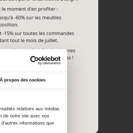
t le moment d'en profiter :
usqu'à -60% sur les meubles
position.
 -15% sur toutes les commandes
ant tout le mois de juillet.
es stocks sont limités... les bonnes
ires ne resteront pas longtemps !
venue Beaufort 15, Huy
Video
À propos des cookies
ur Facebook
·
Partager
nnalités relatives aux médias
on de notre site avec nos
 d'autres informations que