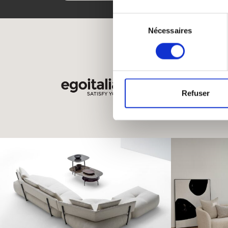
Sélection
Nécessaires
du
consentement
Refuser