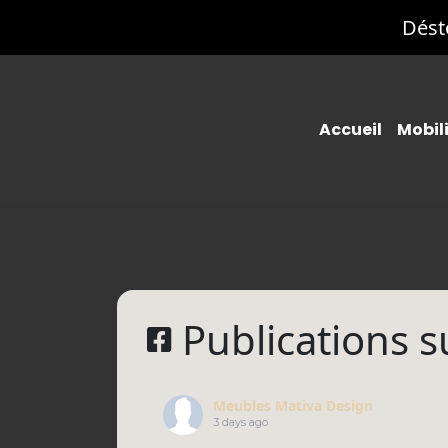
Dést
Accueil
Mobil
Ca
Ch
Dr
Fa
Me
Publications 
Ta
Ta
Meubles Mativa Design
Dr
3 days ago
Lit