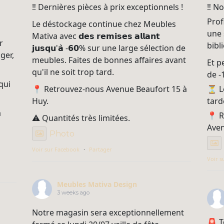
‼ Dernières pièces à prix exceptionnels !
‼ No
Prof
Le déstockage continue chez Meubles
une 
Mativa avec 𝗱𝗲𝘀 𝗿𝗲𝗺𝗶𝘀𝗲𝘀 𝗮𝗹𝗹𝗮𝗻𝘁
r
bibl
𝗷𝘂𝘀𝗾𝘂'𝗮̀ -𝟲𝟬% sur une large sélection de
ger,
meubles. Faites de bonnes affaires avant
Et p
qu'il ne soit trop tard.
de -
qui
📍 Retrouvez-nous Avenue Beaufort 15 à
⏳ Le
Huy.
tard
à
📍 R
⚠️ Quantités très limitées.
Aven
Photo
Voir sur Facebook
·
Partager
Voir s
Meubles Mativa Design
3 weeks ago
Notre magasin sera exceptionnellement
🚨 T