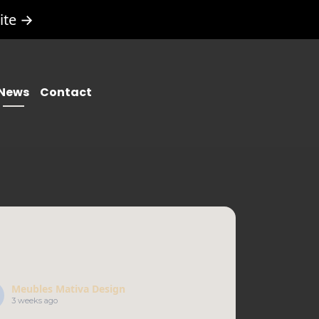
ite →
News
Contact
Meubles Mativa Design
3 weeks ago