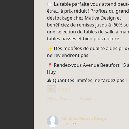
🍽️ La table parfaite vous attend peut-
être... à prix réduit ! Profitez du grand
déstockage chez Mativa Design et
bénéficiez de remises jusqu'à -60% su
une sélection de tables de salle à man
tables basses et bien plus encore.
✨ Des modèles de qualité à des prix 
ne reviendront pas.
📍 Rendez-vous Avenue Beaufort 15 
Huy.
⚠️ Quantités limitées, ne tardez pas !
Video
Voir sur Facebook
·
Partager
Meubles Mativa Design
1 month ago