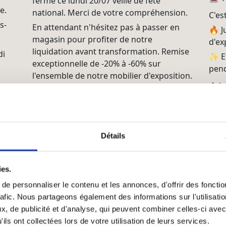
fermé ce lundi 20/07 veille de fête
e.
national. Merci de votre compréhension.
C'es
s-
En attendant n'hésitez pas à passer en
🔥 J
magasin pour profiter de notre
d'ex
liquidation avant transformation. Remise
di
✨ Et
exceptionnelle de -20% à -60% sur
pend
l'ensemble de notre mobilier d'exposition.
⚠️ L
Et pour les soldes de juillet -15% de
affa
remises sur toutes vos commandes.
📍 A
On vous attend 😉
Voir sur Facebook
·
Partager
Détails
Voir s
ies.
e personnaliser le contenu et les annonces, d'offrir des fonctio
rafic. Nous partageons également des informations sur l'utilisati
, de publicité et d'analyse, qui peuvent combiner celles-ci avec
ils ont collectées lors de votre utilisation de leurs services.