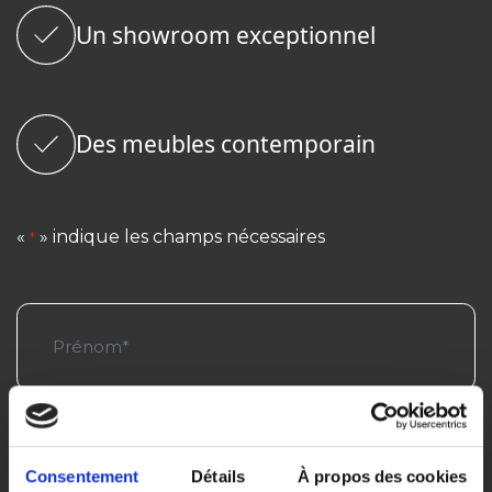
Un showroom exceptionnel
Des meubles contemporain
«
» indique les champs nécessaires
*
Prénom
*
Nom
*
Consentement
Détails
À propos des cookies