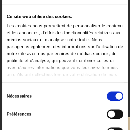
Ce site web utilise des cookies.
Les cookies nous permettent de personnaliser le contenu
et les annonces, d'offrir des fonctionnalités relatives aux
Email
*
médias sociaux et d'analyser notre trafic. Nous
partageons également des informations sur l'utilisation de
notre site avec nos partenaires de médias sociaux, de
publicité et d'analyse, qui peuvent combiner celles-ci
avec d'autres informations que vous leur avez fournies
Téléphone
ou qu'ils ont collectées lors de votre utilisation de leurs
services.
Sélection
Nécessaires
du
consentement
Préférences
Sujet